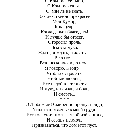
О Ком тоскует мир,
О Ком тоскую я...
О, мне ль не знать,
Как девственно прекрасен
Мой Кумир,
Как щедр,
Когда дарует благодать!
И лучше бы отверг,
Отбросил прочь,
Чем эта мука:
Ждать, и ждать, и ждать —
Всю ночь,
Всю нескончаемую ночь.
Я говорю, Кабир,—
Чтоб так страдать,
Чтоб так любить,
Все надобно стерпеть:
И муку, и печаль, и боль,
И смерть...
* * *
О Любимый! Смиренно прошу: приди,
Утоли это жженье в моей груди!
Все толкуют, что я — твой избранник,
И сердцу невмочь
Признаваться, что дом этот пуст,