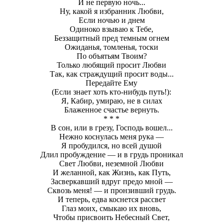
И не первую ночь...
Ну, какой я избранник Любви,
Если ночью и днем
Одиноко взываю к Тебе,
Беззащитный пред темным огнем
Ожиданья, томленья, тоски
По объятьям Твоим?
Только любящий просит Любви
Так, как страждущий просит воды...
Передайте Ему
(Если знает хоть кто-нибудь путь!):
Я, Кабир, умираю, не в силах
Блаженное счастье вернуть.
* * *
В сон, или в грезу, Господь вошел...
Нежно коснулась меня рука —
Я пробудился, но всей душой
Длил пробуждение — и в грудь проникал
Свет Любви, неземной Любви
И желанной, как Жизнь, как Путь,
Засверкавший вдруг предо мной —
Сквозь меня! — и пронзивший грудь.
И теперь, едва коснется рассвет
Глаз моих, смыкаю их вновь,
Чтобы присвоить Небесный Свет,