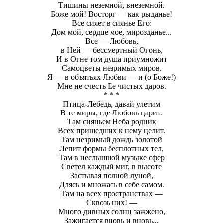
Тишины неземной, внеземной.
Боже мой! Восторг — как рыданье!
Все сияет в сиянье Его:
Дом мой, сердце мое, мирозданье...
Все — Любовь,
в Ней — бессмертный Огонь,
И в Огне том душа приумножит
Самоцветы незримых миров.
Я — в объятьях Любви — и (о Боже!)
Мне не счесть Ее чистых даров.
* * *
Птица-Лебедь, давай улетим
В те миры, где Любовь царит:
Там сияньем Неба родник
Всех пришедших к нему целит.
Там незримый дождь золотой
Лепит формы бесплотных тел,
Там в неслышной музыке сфер
Светел каждый миг, в высоте
Застывая полной луной,
Длясь и множась в себе самом.
Там на всех пространствах —
Сквозь них! —
Много дивных солнц зажжено,
Зажигается вновь и вновь...