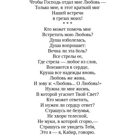
Чтобы Господь отдал мне Любовь —
Только мне, в этот краткий миг
Нашей встречи
в грезах моих!
* * *
Кто может помочь мне
Встретить мою Любовь?
Душа изболелась,
Душа вопрошает:
Вечна ли эта боль?
Все стрелы ее,
Где стрела — любое из слов,
Вонзаются в сердце,
Круша все надежды вновь,
Любовь же жива,
И зову я: «Любовь... О Любовь!»
Нужна ли мне жизнь,
В которой угаснет Твой Свет?
Кто может ответить,
И нужен ли сердцу ответ?
Страшусь не безумья,
Не хвори телесной,
Не муки, в которой сгорю,—
Страшусь не увидеть Тебя,
Это я — я, Кабир, говорю.