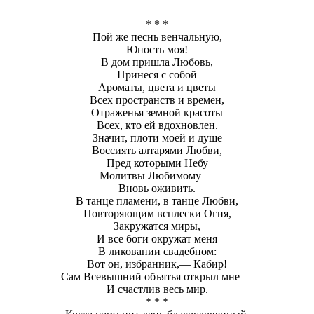
* * *
Пой же песнь венчальную,
Юность моя!
В дом пришла Любовь,
Принеся с собой
Ароматы, цвета и цветы
Всех пространств и времен,
Отраженья земной красоты
Всех, кто ей вдохновлен.
Значит, плоти моей и душе
Воссиять алтарями Любви,
Пред которыми Небу
Молитвы Любимому —
Вновь оживить.
В танце пламени, в танце Любви,
Повторяющим всплески Огня,
Закружатся миры,
И все боги окружат меня
В ликовании свадебном:
Вот он, избранник,— Кабир!
Сам Всевышний объятья открыл мне —
И счастлив весь мир.
* * *