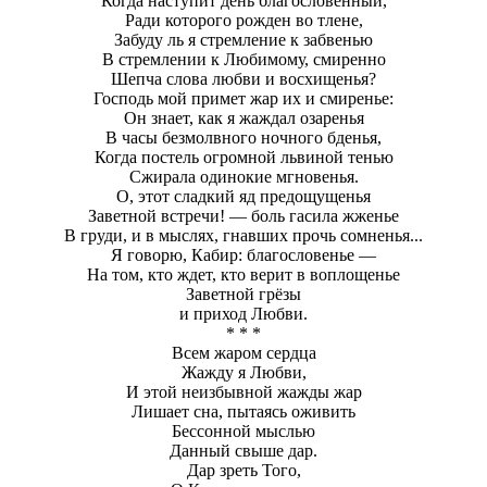
Когда наступит день благословенный,
Ради которого рожден во тлене,
Забуду ль я стремление к забвенью
В стремлении к Любимому, смиренно
Шепча слова любви и восхищенья?
Господь мой примет жар их и смиренье:
Он знает, как я жаждал озаренья
В часы безмолвного ночного бденья,
Когда постель огромной львиной тенью
Сжирала одинокие мгновенья.
О, этот сладкий яд предощущенья
Заветной встречи! — боль гасила жженье
В груди, и в мыслях, гнавших прочь сомненья...
Я говорю, Кабир: благословенье —
На том, кто ждет, кто верит в воплощенье
Заветной грёзы
и приход Любви.
* * *
Всем жаром сердца
Жажду я Любви,
И этой неизбывной жажды жар
Лишает сна, пытаясь оживить
Бессонной мыслью
Данный свыше дар.
Дар зреть Того,