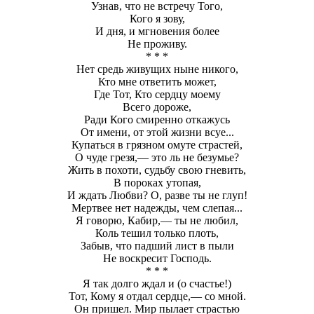
Узнав, что не встречу Того,
Кого я зову,
И дня, и мгновения более
Не проживу.
* * *
Нет средь живущих ныне никого,
Кто мне ответить может,
Где Тот, Кто сердцу моему
Всего дороже,
Ради Кого смиренно откажусь
От имени, от этой жизни всуе...
Купаться в грязном омуте страстей,
О чуде грезя,— это ль не безумье?
Жить в похоти, судьбу свою гневить,
В пороках утопая,
И ждать Любви? О, разве ты не глуп!
Мертвее нет надежды, чем слепая...
Я говорю, Кабир,— ты не любил,
Коль тешил только плоть,
Забыв, что падший лист в пыли
Не воскресит Господь.
* * *
Я так долго ждал и (о счастье!)
Тот, Кому я отдал сердце,— со мной.
Он пришел. Мир пылает страстью