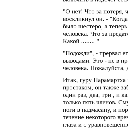
"О нет! Что за потеря, 
воскликнул он. - "Когд
было шестеро, а теперь
человека. Что за предат
Какой ........ "
"Подожди", - прервал ег
выводами. Это - не в п
человека. Пожалуйста, 
Итак, гуру Парамартха 
простаком, он также за
один раз, два, три , и 
только пять членов. С
ноги в падмасану, и п
течение некоторого вре
глаза и с уравновешен