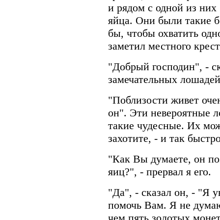
и рядом с одной из ни
яйца. Они были такие б
бы, чтобы охватить одно
заметил местного крес
"Добрый господин", - ск
замечательных лошадей
"Поблизости живет очен
он". Эти невероятные 
такие чудесные. Их мо
захотите, - и так быстро
"Как Вы думаете, он по
яиц?", - прервал я его.
"Да", - сказал он, - "Я
помочь Вам. Я не думаю
чем пять золотых монет