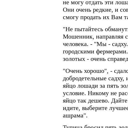
не могу отдать эти лош
Они очень редкие, и сов
смогу продать их Вам та
"Не пытайтесь обмануть 
Мошенник, направляя с
человека. - "Мы - садх
городскими фермерами. 
золотых - очень справе
"Очень хорошо", - сдал
добродетельные садху, 
яйцо лошади за пять зо
условие. Никому не рас
яйцо так дешево. Дайте
идите, выберите лучше
ашрама".
Тупица бросил пять зол